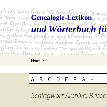
Genealogie-Lexikon
und Wörterbuch fü
Zum
Menü
Inhalt
springen
A
B
C
D
E
F
G
H
I
Schlagwort-Archive: Brisso