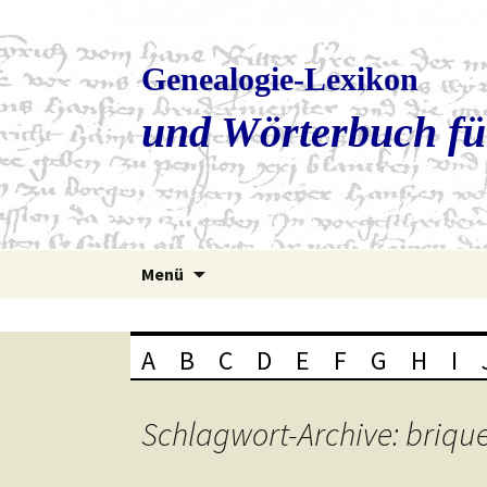
Genealogie-Lexikon
und Wörterbuch fü
Zum
Menü
Inhalt
springen
A
B
C
D
E
F
G
H
I
Schlagwort-Archive: brique