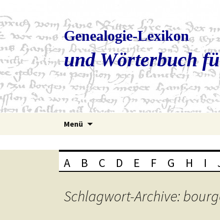
Genealogie-Lexikon
und Wörterbuch fü
Zum
Menü
Inhalt
springen
A
B
C
D
E
F
G
H
I
Schlagwort-Archive: bourg