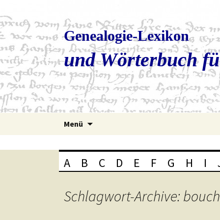
Genealogie-Lexikon
und Wörterbuch fü
Zum
Menü
Inhalt
springen
A
B
C
D
E
F
G
H
I
Schlagwort-Archive: bouch