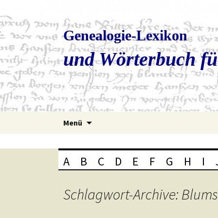
Genealogie-Lexikon
und Wörterbuch fü
Zum
Menü
Inhalt
springen
A
B
C
D
E
F
G
H
I
Schlagwort-Archive: Blum