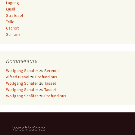
Lagung
Quall
Strafesel
Trille
Cachot
Schranz
Kommentare
Wolfgang Schäfer
zu
Serenes
Alfred Biesel
zu
Profundibus
Wolfgang Schäfer
zu
Tassel
Wolfgang Schäfer
zu
Tassel
Wolfgang Schäfer
zu
Profundibus
Verschiedenes