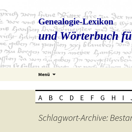
Genealogie-Lexikon
und Wörterbuch fü
Zum
Menü
Inhalt
springen
A
B
C
D
E
F
G
H
I
Schlagwort-Archive: Besta