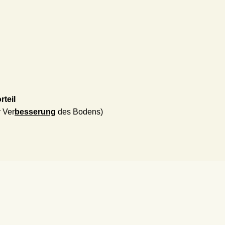
rteil
r Ver
besserung
des Bodens)