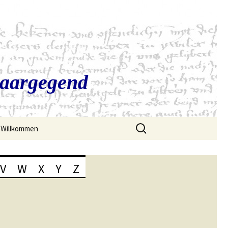
Saargegend
Suchen
Willkommen
nach:
V
W
X
Y
Z