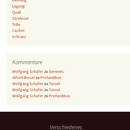
Kehrung
Lagung
Quall
Strafesel
Trille
Cachot
Schranz
Kommentare
Wolfgang Schäfer
zu
Serenes
Alfred Biesel
zu
Profundibus
Wolfgang Schäfer
zu
Tassel
Wolfgang Schäfer
zu
Tassel
Wolfgang Schäfer
zu
Profundibus
Verschiedenes