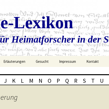
ie-Lexikon
ür Heimatforscher in der 
Erläuterungen
Gesucht
Impressum
Kontakt
J
K
L
M
N
O
P
Q
R
S
T
U
serung