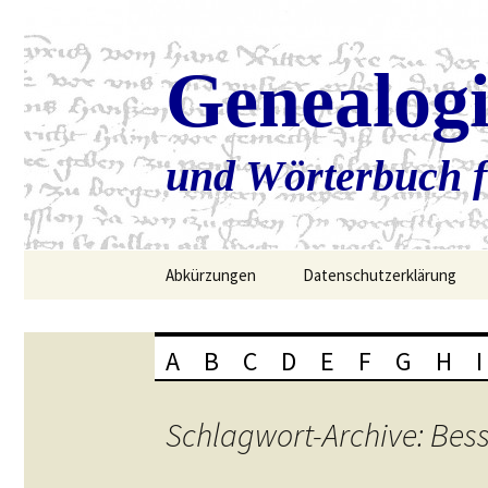
Genealog
und Wörterbuch f
Zum
Abkürzungen
Datenschutzerklärung
Inhalt
springen
A
B
C
D
E
F
G
H
I
Schlagwort-Archive: Bes