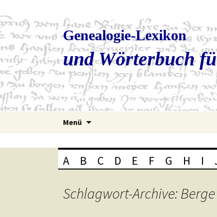
Genealogie-Lexikon
und Wörterbuch fü
Zum
Menü
Inhalt
springen
A
B
C
D
E
F
G
H
I
Schlagwort-Archive: Berge