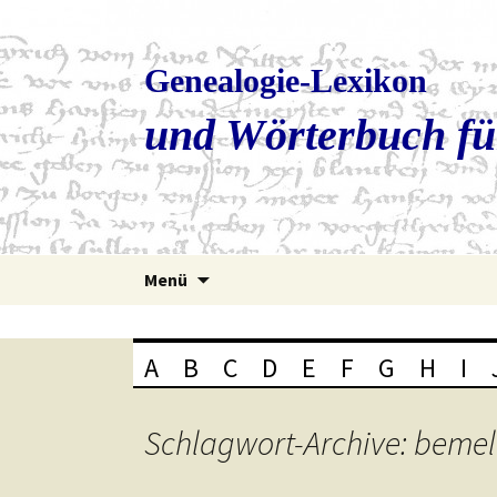
Genealogie-Lexikon
und Wörterbuch fü
Zum
Menü
Inhalt
springen
A
B
C
D
E
F
G
H
I
Schlagwort-Archive: bemel