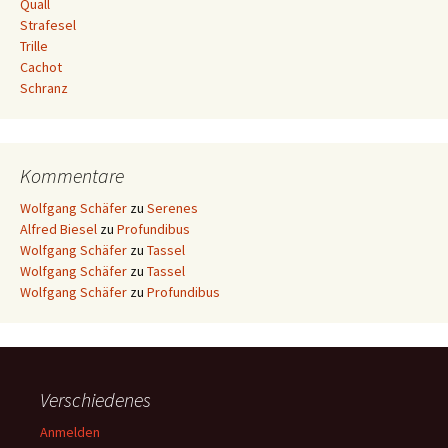
Quall
Strafesel
Trille
Cachot
Schranz
Kommentare
Wolfgang Schäfer
zu
Serenes
Alfred Biesel
zu
Profundibus
Wolfgang Schäfer
zu
Tassel
Wolfgang Schäfer
zu
Tassel
Wolfgang Schäfer
zu
Profundibus
Verschiedenes
Anmelden