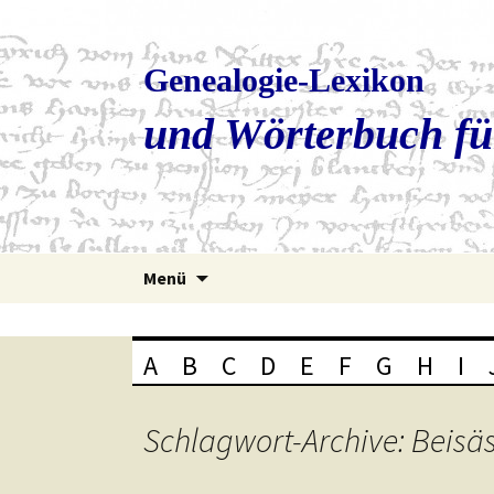
Genealogie-Lexikon
und Wörterbuch fü
Zum
Menü
Inhalt
springen
A
B
C
D
E
F
G
H
I
Schlagwort-Archive: Beisä