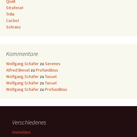
Quall
Strafesel
Trille
Cachot
Schranz
Kommentare
Wolfgang Schäfer
zu
Serenes
Alfred Biesel
zu
Profundibus
Wolfgang Schäfer
zu
Tassel
Wolfgang Schäfer
zu
Tassel
Wolfgang Schäfer
zu
Profundibus
Verschiedenes
Anmelden