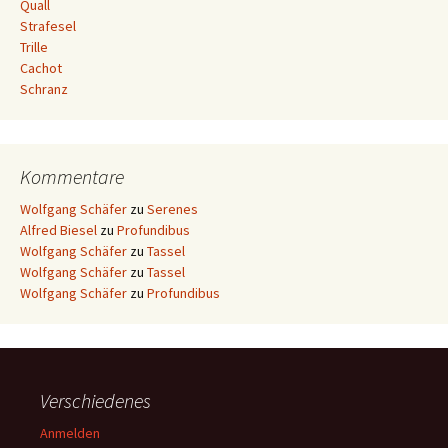
Quall
Strafesel
Trille
Cachot
Schranz
Kommentare
Wolfgang Schäfer
zu
Serenes
Alfred Biesel
zu
Profundibus
Wolfgang Schäfer
zu
Tassel
Wolfgang Schäfer
zu
Tassel
Wolfgang Schäfer
zu
Profundibus
Verschiedenes
Anmelden