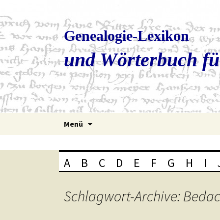
Genealogie-Lexikon
und Wörterbuch fü
Zum
Menü
Inhalt
springen
A
B
C
D
E
F
G
H
I
Schlagwort-Archive: Bedac