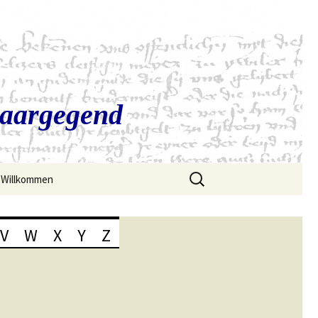
Saargegend
Suchen
Willkommen
nach:
V
W
X
Y
Z