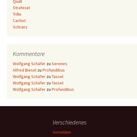
Quall
Strafesel
Trille
Cachot
Schranz
Kommentare
Wolfgang Schäfer
zu
Serenes
Alfred Biesel
zu
Profundibus
Wolfgang Schäfer
zu
Tassel
Wolfgang Schäfer
zu
Tassel
Wolfgang Schäfer
zu
Profundibus
Verschiedenes
Anmelden