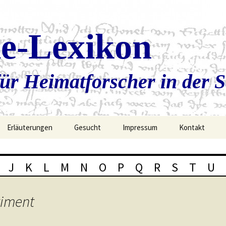
ie-Lexikon
ür Heimatforscher in der 
Erläuterungen
Gesucht
Impressum
Kontakt
J
K
L
M
N
O
P
Q
R
S
T
U
timent