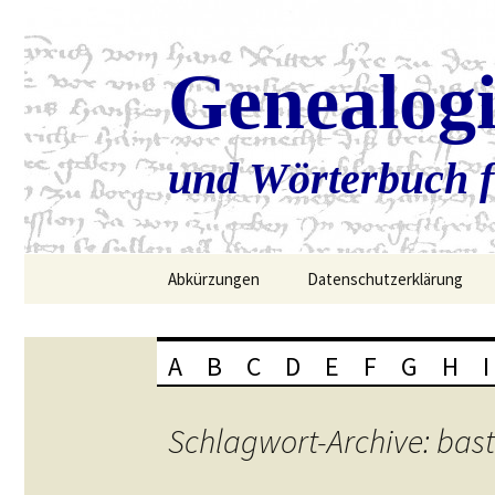
Genealog
und Wörterbuch f
Zum
Abkürzungen
Datenschutzerklärung
Inhalt
springen
A
B
C
D
E
F
G
H
I
Schlagwort-Archive: bas