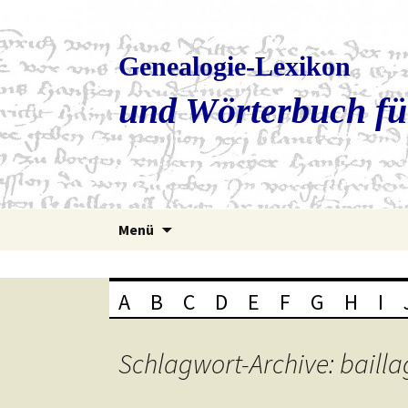
Genealogie-Lexikon
und Wörterbuch fü
Zum
Menü
Inhalt
springen
A
B
C
D
E
F
G
H
I
Schlagwort-Archive: bailla