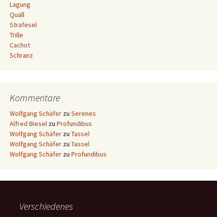
Lagung
Quall
Strafesel
Trille
Cachot
Schranz
Kommentare
Wolfgang Schäfer
zu
Serenes
Alfred Biesel
zu
Profundibus
Wolfgang Schäfer
zu
Tassel
Wolfgang Schäfer
zu
Tassel
Wolfgang Schäfer
zu
Profundibus
Verschiedenes