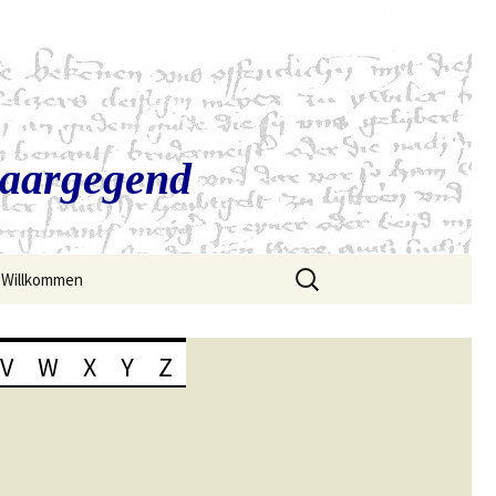
Saargegend
Suchen
Willkommen
nach:
V
W
X
Y
Z