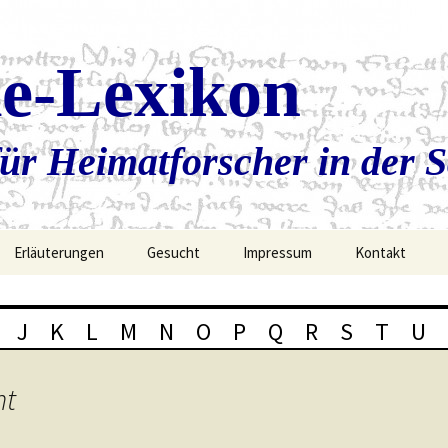
ie-Lexikon
ür Heimatforscher in der 
Erläuterungen
Gesucht
Impressum
Kontakt
J
K
L
M
N
O
P
Q
R
S
T
U
nt