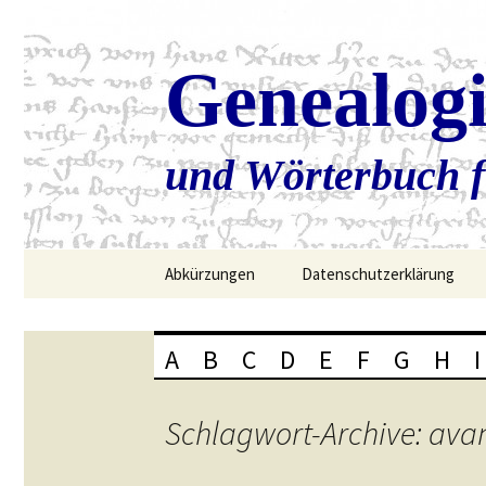
Genealog
und Wörterbuch f
Zum
Abkürzungen
Datenschutzerklärung
Inhalt
springen
A
B
C
D
E
F
G
H
I
Schlagwort-Archive: ava