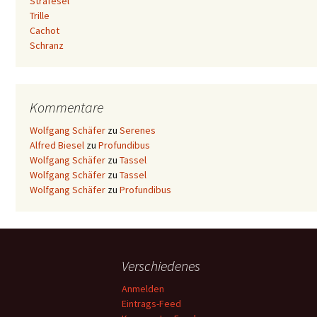
Strafesel
Trille
Cachot
Schranz
Kommentare
Wolfgang Schäfer
zu
Serenes
Alfred Biesel
zu
Profundibus
Wolfgang Schäfer
zu
Tassel
Wolfgang Schäfer
zu
Tassel
Wolfgang Schäfer
zu
Profundibus
Verschiedenes
Anmelden
Eintrags-Feed