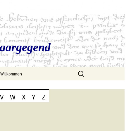
Saargegend
Suchen
Willkommen
nach:
V
W
X
Y
Z