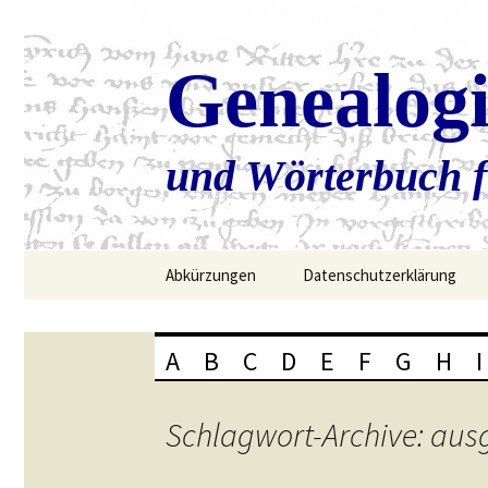
Genealog
und Wörterbuch f
Zum
Abkürzungen
Datenschutzerklärung
Inhalt
springen
A
B
C
D
E
F
G
H
I
Schlagwort-Archive: aus