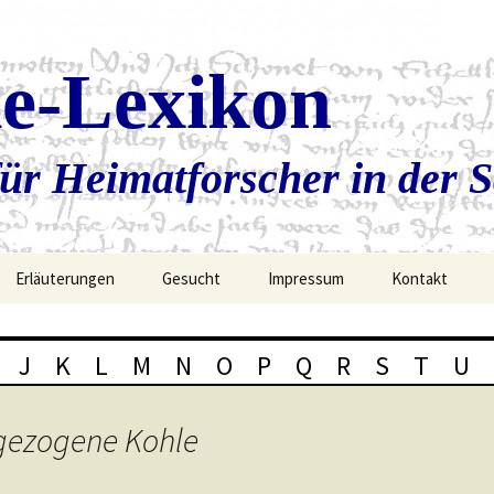
ie-Lexikon
ür Heimatforscher in der 
Erläuterungen
Gesucht
Impressum
Kontakt
J
K
L
M
N
O
P
Q
R
S
T
U
gezogene Kohle