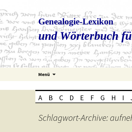
Genealogie-Lexikon
und Wörterbuch fü
Zum
Menü
Inhalt
springen
A
B
C
D
E
F
G
H
I
Schlagwort-Archive: aufn