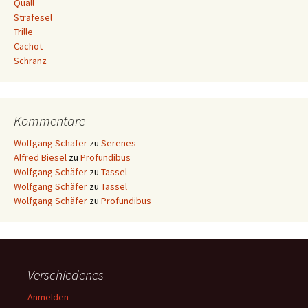
Quall
Strafesel
Trille
Cachot
Schranz
Kommentare
Wolfgang Schäfer
zu
Serenes
Alfred Biesel
zu
Profundibus
Wolfgang Schäfer
zu
Tassel
Wolfgang Schäfer
zu
Tassel
Wolfgang Schäfer
zu
Profundibus
Verschiedenes
Anmelden