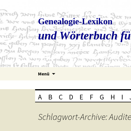
Genealogie-Lexikon
und Wörterbuch fü
Zum
Menü
Inhalt
springen
A
B
C
D
E
F
G
H
I
Schlagwort-Archive: Audit