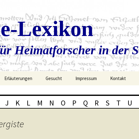
ie-Lexikon
ür Heimatforscher in der 
Erläuterungen
Gesucht
Impressum
Kontakt
J
K
L
M
N
O
P
Q
R
S
T
U
ergiste