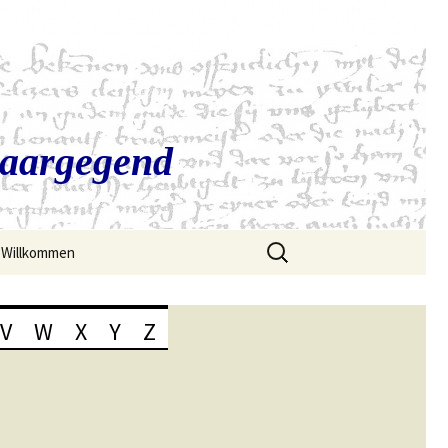
Saargegend
Suchen
Willkommen
nach:
V
W
X
Y
Z