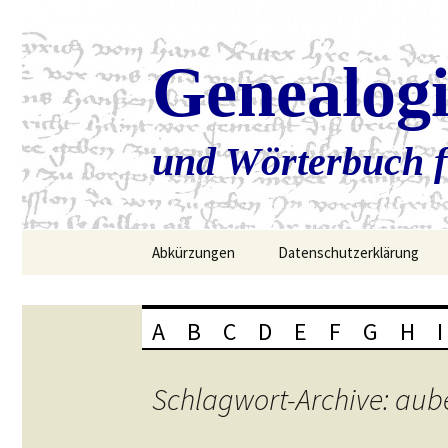
Genealog
und Wörterbuch f
Zum
Abkürzungen
Datenschutzerklärung
Inhalt
springen
A
B
C
D
E
F
G
H
I
Schlagwort-Archive: aub