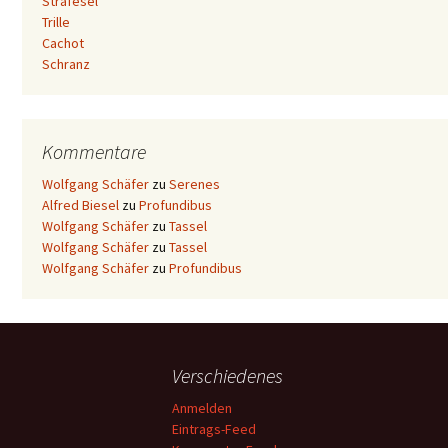
Strafesel
Trille
Cachot
Schranz
Kommentare
Wolfgang Schäfer
zu
Serenes
Alfred Biesel
zu
Profundibus
Wolfgang Schäfer
zu
Tassel
Wolfgang Schäfer
zu
Tassel
Wolfgang Schäfer
zu
Profundibus
Verschiedenes
Anmelden
Eintrags-Feed