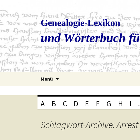
Genealogie-Lexikon
und Wörterbuch fü
Zum
Menü
Inhalt
springen
A
B
C
D
E
F
G
H
I
Schlagwort-Archive: Arrest