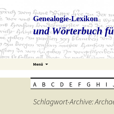
Genealogie-Lexikon
und Wörterbuch fü
Zum
Menü
Inhalt
springen
A
B
C
D
E
F
G
H
I
Schlagwort-Archive: Archa