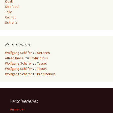
Quall
Strafesel
Trille
Cachot
Schranz
Kommentare
Wolfgang Schäfer
zu
Serenes
Alfred Biesel
zu
Profundibus
Wolfgang Schäfer
zu
Tassel
Wolfgang Schäfer
zu
Tassel
Wolfgang Schäfer
zu
Profundibus
Verschiedenes
Anmelden