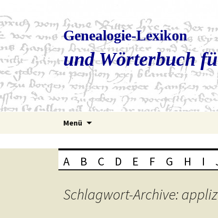
Genealogie-Lexikon
und Wörterbuch fü
Zum
Menü
Inhalt
springen
A
B
C
D
E
F
G
H
I
Schlagwort-Archive: appliz