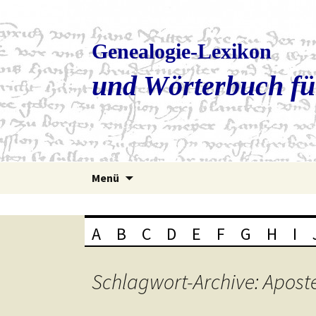
Genealogie-Lexikon
und Wörterbuch fü
Zum
Menü
Inhalt
springen
A
B
C
D
E
F
G
H
I
Schlagwort-Archive: Apost