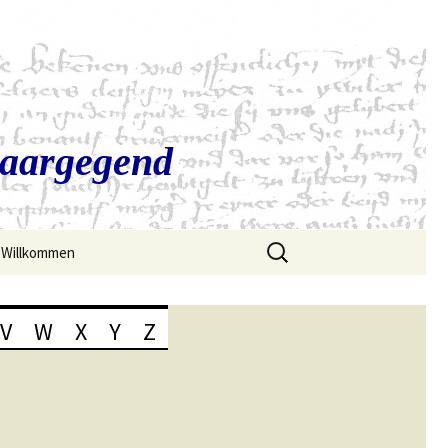
Saargegend
Suchen
Willkommen
nach:
V
W
X
Y
Z