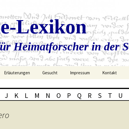
ie-Lexikon
ür Heimatforscher in der 
Erläuterungen
Gesucht
Impressum
Kontakt
J
K
L
M
N
O
P
Q
R
S
T
U
ero