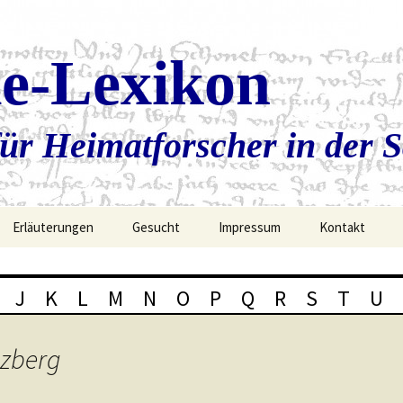
ie-Lexikon
ür Heimatforscher in der 
Erläuterungen
Gesucht
Impressum
Kontakt
J
K
L
M
N
O
P
Q
R
S
T
U
lzberg