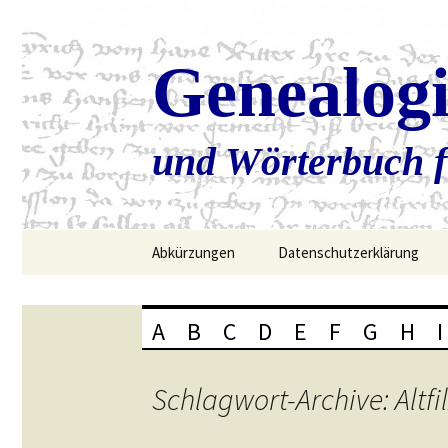
Genealog
und Wörterbuch f
Zum
Abkürzungen
Datenschutzerklärung
Inhalt
springen
A
B
C
D
E
F
G
H
I
Schlagwort-Archive: Altfi