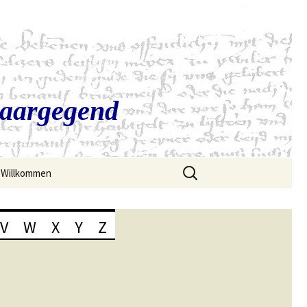
Saargegend
Suchen
Willkommen
nach:
V
W
X
Y
Z