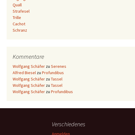
Quall
Strafesel
Trille
Cachot
Schranz
Kommentare
Wolfgang Schäfer
zu
Serenes
Alfred Biesel
zu
Profundibus
Wolfgang Schäfer
zu
Tassel
Wolfgang Schäfer
zu
Tassel
Wolfgang Schäfer
zu
Profundibus
Verschiedenes
Anmelden