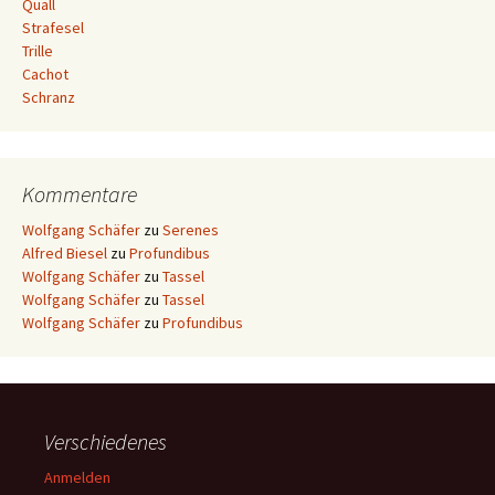
Quall
Strafesel
Trille
Cachot
Schranz
Kommentare
Wolfgang Schäfer
zu
Serenes
Alfred Biesel
zu
Profundibus
Wolfgang Schäfer
zu
Tassel
Wolfgang Schäfer
zu
Tassel
Wolfgang Schäfer
zu
Profundibus
Verschiedenes
Anmelden