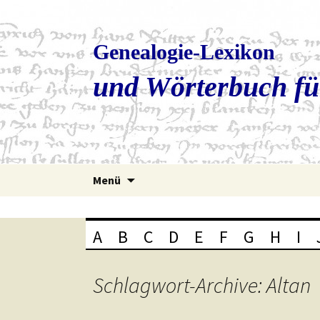
Genealogie-Lexikon
und Wörterbuch fü
Zum
Menü
Inhalt
springen
A
B
C
D
E
F
G
H
I
Schlagwort-Archive: Altan