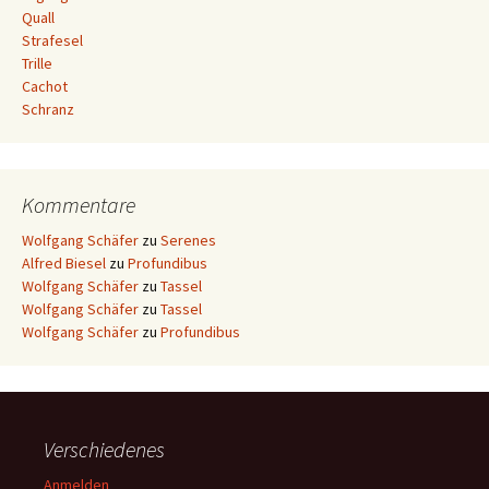
Quall
Strafesel
Trille
Cachot
Schranz
Kommentare
Wolfgang Schäfer
zu
Serenes
Alfred Biesel
zu
Profundibus
Wolfgang Schäfer
zu
Tassel
Wolfgang Schäfer
zu
Tassel
Wolfgang Schäfer
zu
Profundibus
Verschiedenes
Anmelden