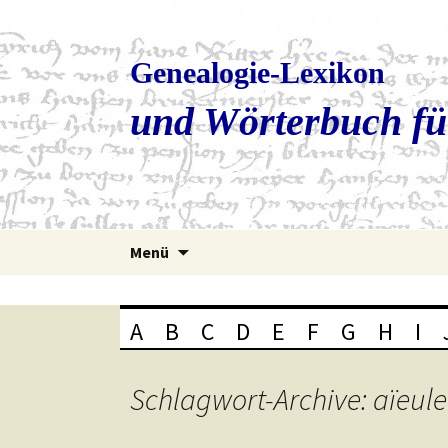
Genealogie-Lexikon
und Wörterbuch fü
Zum
Menü
Inhalt
springen
A
B
C
D
E
F
G
H
I
Schlagwort-Archive: aïeule