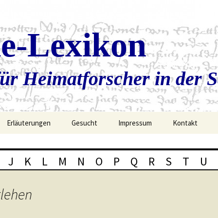
ie-Lexikon
ür Heimatforscher in der 
Erläuterungen
Gesucht
Impressum
Kontakt
J
K
L
M
N
O
P
Q
R
S
T
U
rlehen