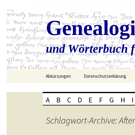
Genealog
und Wörterbuch f
Zum
Abkürzungen
Datenschutzerklärung
Inhalt
springen
A
B
C
D
E
F
G
H
I
Schlagwort-Archive: Afte