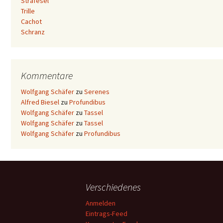
Strafesel
Trille
Cachot
Schranz
Kommentare
Wolfgang Schäfer
zu
Serenes
Alfred Biesel
zu
Profundibus
Wolfgang Schäfer
zu
Tassel
Wolfgang Schäfer
zu
Tassel
Wolfgang Schäfer
zu
Profundibus
Verschiedenes
Anmelden
Eintrags-Feed