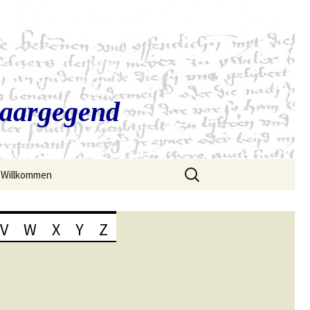
Saargegend
Suchen
Willkommen
nach:
V
W
X
Y
Z