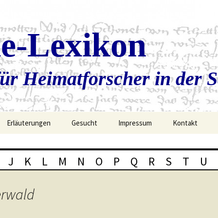
ie-Lexikon
ür Heimatforscher in der 
Erläuterungen
Gesucht
Impressum
Kontakt
J
K
L
M
N
O
P
Q
R
S
T
U
erwald