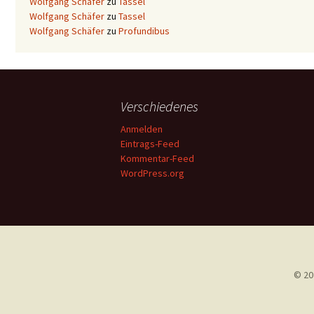
Wolfgang Schäfer
zu
Tassel
Wolfgang Schäfer
zu
Tassel
Wolfgang Schäfer
zu
Profundibus
Verschiedenes
Anmelden
Eintrags-Feed
Kommentar-Feed
WordPress.org
© 20