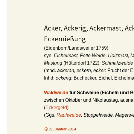
Äcker, Äckerig, Ackermast, Äc
Eckernießung
(Eidenborn/Landsweiler 1759)
syn.
Eichelmast, Fette Weide, Holzmast, 
Mastung
(Hütterdorf 1722),
Schmalzweide
(mhd.
ackeran, eckern, ecker
: Frucht der 
fnhd:
eckerig
: Buchecker, Eichel, Eichelma
Waldweide
für Schweine
(Eicheln und 
zwischen Oktober und Nikolaustag, ausna
(
Eckergeld
)
(Ggs.
Rauhweide
, Stoppelweide, Magerwe
21. Januar 2014