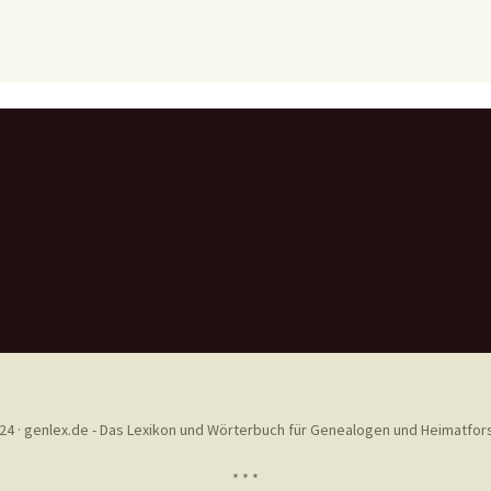
24 · genlex.de - Das Lexikon und Wörterbuch für Genealogen und Heimatfor
* * *