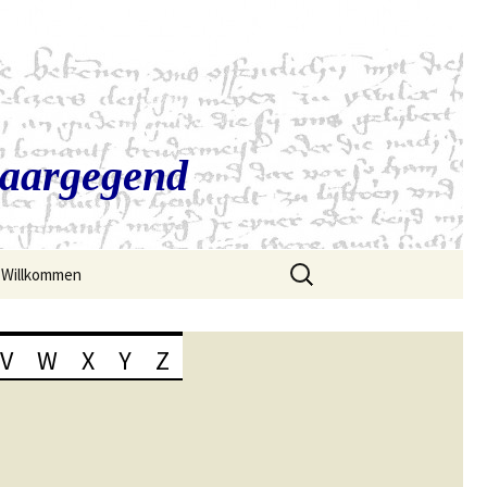
Saargegend
Suchen
Willkommen
nach:
V
W
X
Y
Z