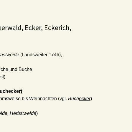
kerwald, Ecker, Eckerich,
Mastweide
(Landsweiler 1746),
Eiche und Buche
st)
Buchecker)
hmsweise bis Weihnachten (vgl.
Buch
ecker
)
ide, Herbstweide
)