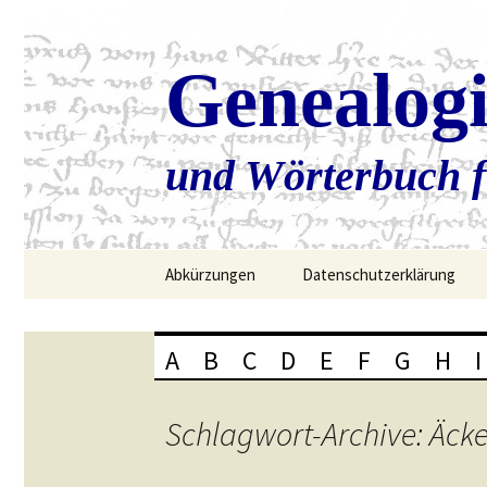
Genealog
und Wörterbuch f
Zum
Abkürzungen
Datenschutzerklärung
Inhalt
springen
A
B
C
D
E
F
G
H
I
Schlagwort-Archive: Äck