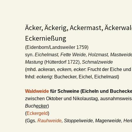
Äcker, Äckerig, Ackermast, Äckerwald
Eckernießung
(Eidenborn/Landsweiler 1759)
syn.
Eichelmast, Fette Weide, Holzmast, Mastweid
Mastung
(Hütterdorf 1722),
Schmalzweide
(mhd.
ackeran, eckern, ecker
: Frucht der Eiche un
fnhd:
eckerig
: Buchecker, Eichel, Eichelmast)
Waldweide
für Schweine
(Eicheln und Buchecke
zwischen Oktober und Nikolaustag, ausnahmsweise
Buch
ecker
)
(
Eckergeld
)
(Ggs.
Rauhweide
, Stoppelweide, Magerweide, Her