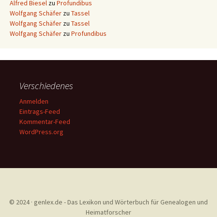
Alfred Biesel
zu
Profundibus
Wolfgang Schäfer
zu
Tassel
Wolfgang Schäfer
zu
Tassel
Wolfgang Schäfer
zu
Profundibus
Verschiedenes
Anmelden
Eintrags-Feed
Kommentar-Feed
WordPress.org
© 2024 · genlex.de - Das Lexikon und Wörterbuch für Genealogen und
Heimatforscher