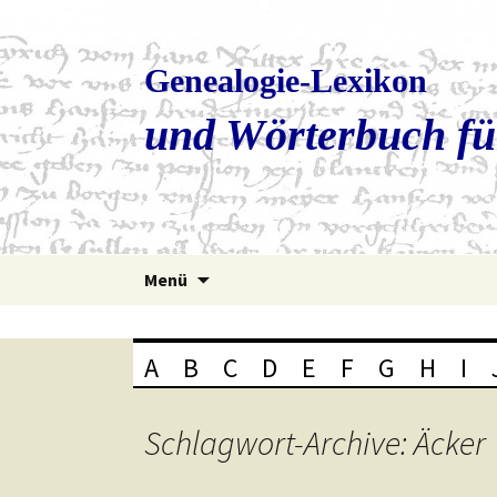
Genealogie-Lexikon
und Wörterbuch fü
Zum
Menü
Inhalt
springen
A
B
C
D
E
F
G
H
I
Schlagwort-Archive: Äcker