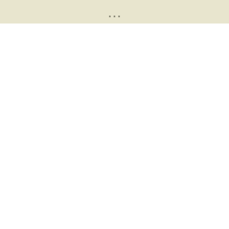
* * *