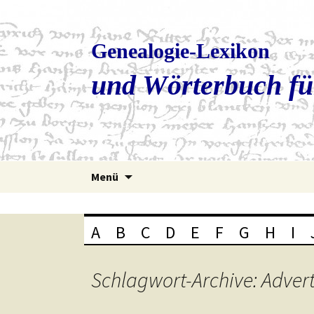
Genealogie-Lexikon
und Wörterbuch fü
Zum
Menü
Inhalt
springen
A
B
C
D
E
F
G
H
I
Schlagwort-Archive: Adver