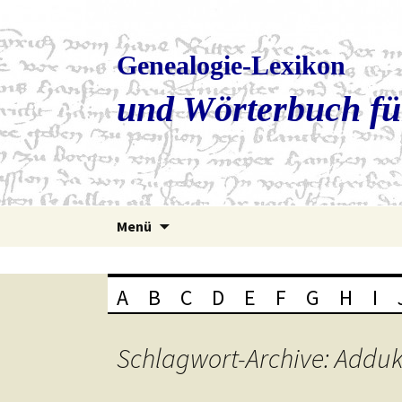
Genealogie-Lexikon
und Wörterbuch fü
Zum
Menü
Inhalt
springen
A
B
C
D
E
F
G
H
I
Schlagwort-Archive: Adduk