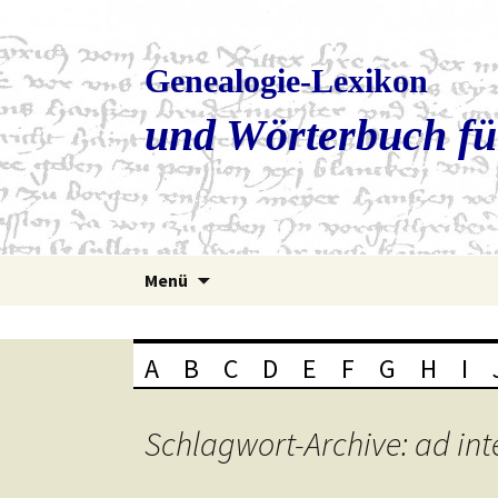
Genealogie-Lexikon
und Wörterbuch fü
Zum
Menü
Inhalt
springen
A
B
C
D
E
F
G
H
I
Schlagwort-Archive: ad int