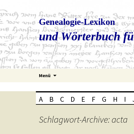
Genealogie-Lexikon
und Wörterbuch fü
Zum
Menü
Inhalt
springen
A
B
C
D
E
F
G
H
I
Schlagwort-Archive: acta