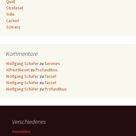
Quall
Strafesel
Trille
Cachot
Schranz
Kommentare
Wolfgang Schäfer
zu
Serenes
Alfred Biesel
zu
Profundibus
Wolfgang Schäfer
zu
Tassel
Wolfgang Schäfer
zu
Tassel
Wolfgang Schäfer
zu
Profundibus
Verschiedenes
Anmelden