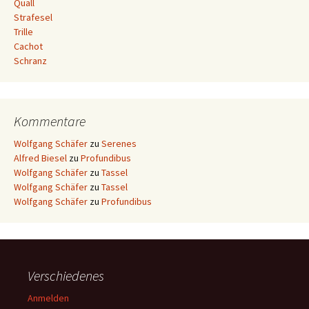
Quall
Strafesel
Trille
Cachot
Schranz
Kommentare
Wolfgang Schäfer
zu
Serenes
Alfred Biesel
zu
Profundibus
Wolfgang Schäfer
zu
Tassel
Wolfgang Schäfer
zu
Tassel
Wolfgang Schäfer
zu
Profundibus
Verschiedenes
Anmelden