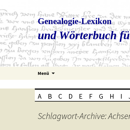
Genealogie-Lexikon
und Wörterbuch fü
Zum
Menü
Inhalt
springen
A
B
C
D
E
F
G
H
I
Schlagwort-Archive: Achs