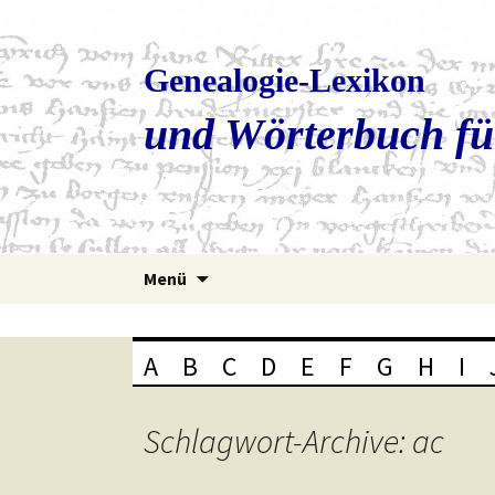
Genealogie-Lexikon
und Wörterbuch fü
Zum
Menü
Inhalt
springen
A
B
C
D
E
F
G
H
I
Schlagwort-Archive: ac