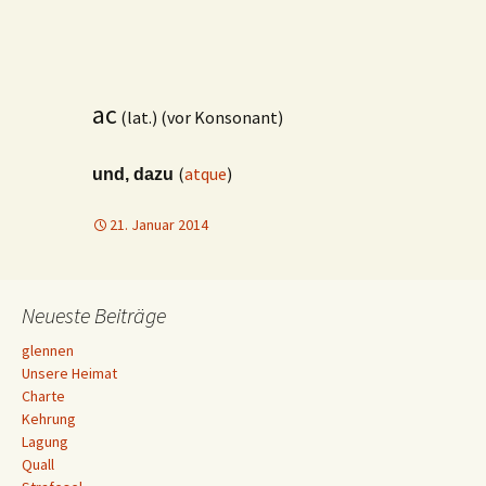
ac
(lat.) (vor Konsonant)
(
atque
)
und, dazu
21. Januar 2014
Neueste Beiträge
glennen
Unsere Heimat
Charte
Kehrung
Lagung
Quall