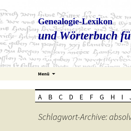
Genealogie-Lexikon
und Wörterbuch fü
Zum
Menü
Inhalt
springen
A
B
C
D
E
F
G
H
I
Schlagwort-Archive: absol