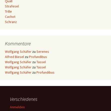
Quall
Strafesel
Trille
Cachot
Schranz
Kommentare
Wolfgang Schäfer
zu
Serenes
Alfred Biesel
zu
Profundibus
Wolfgang Schäfer
zu
Tassel
Wolfgang Schäfer
zu
Tassel
Wolfgang Schäfer
zu
Profundibus
Verschiedenes
Anmelden