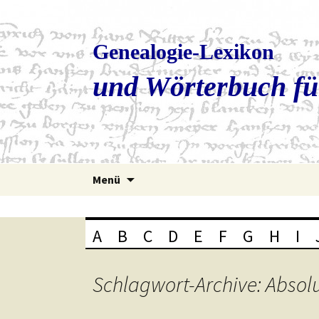
Genealogie-Lexikon
und Wörterbuch fü
Zum
Menü
Inhalt
springen
A
B
C
D
E
F
G
H
I
Schlagwort-Archive: Absol