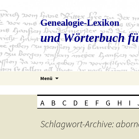
Genealogie-Lexikon
und Wörterbuch fü
Zum
Menü
Inhalt
springen
A
B
C
D
E
F
G
H
I
Schlagwort-Archive: abor