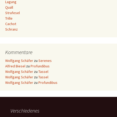
Lagung
Quall
Strafesel
Trille
Cachot
Schranz
Kommentare
Wolfgang Schäfer
zu
Serenes
Alfred Biesel
zu
Profundibus
Wolfgang Schäfer
zu
Tassel
Wolfgang Schäfer
zu
Tassel
Wolfgang Schäfer
zu
Profundibus
Verschiedenes