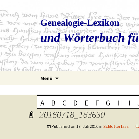
Genealogie-Lexikon
und Wörterbuch fü
Zum
Menü
Inhalt
springen
A
B
C
D
E
F
G
H
I
20160718_163630
Published on
18. Juli 2016
in
Schlotterfass