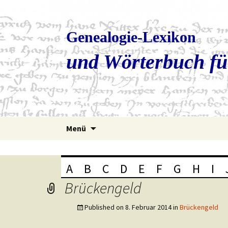
Genealogie-Lexikon
und Wörterbuch fü
Zum
Menü
Inhalt
springen
A
B
C
D
E
F
G
H
I
Brückengeld
Published on
8. Februar 2014
in
Brückengeld