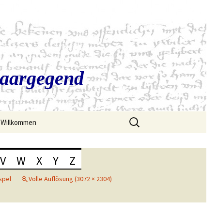
Saargegend
Suchen
Willkommen
nach:
V
W
X
Y
Z
spel
Volle Auflösung (3072 × 2304)