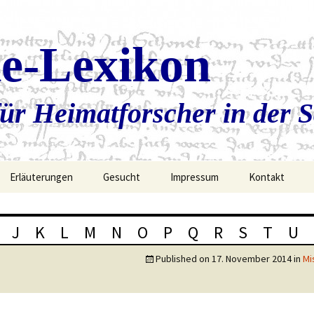
ie-Lexikon
ür Heimatforscher in der 
Erläuterungen
Gesucht
Impressum
Kontakt
J
K
L
M
N
O
P
Q
R
S
T
U
Published on
17. November 2014
in
Mi