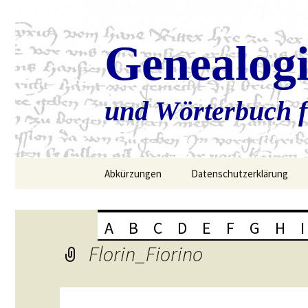
Genealog
und Wörterbuch f
Zum
Abkürzungen
Datenschutzerklärung
Inhalt
springen
A
B
C
D
E
F
G
H
I
Florin_Fiorino