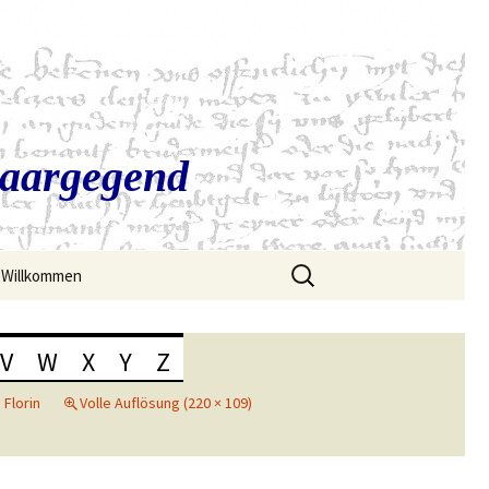
Saargegend
Suchen
Willkommen
nach:
V
W
X
Y
Z
n
Florin
Volle Auflösung (220 × 109)