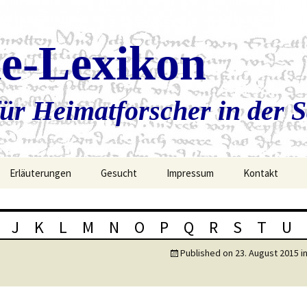
ie-Lexikon
ür Heimatforscher in der 
Erläuterungen
Gesucht
Impressum
Kontakt
J
K
L
M
N
O
P
Q
R
S
T
U
Published on
23. August 2015
i